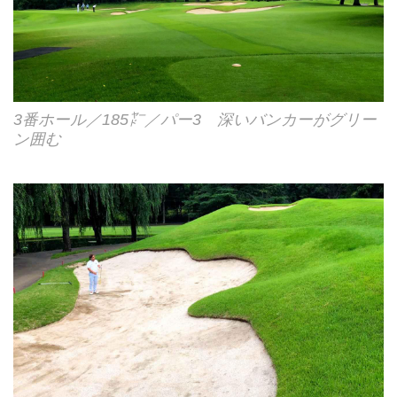
3番ホール／185㍎／パー3 深いバンカーがグリー
ン囲む