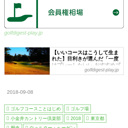
golfdigest-play.jp
【いいコースはこうして生ま
れた】目利きが選んだ「一度
はプレーしたい!」おすすめゴ
golfdigest-play.jp
ルフ場。掲載一覧はこちら -
ゴルフへ行こうWEB by ゴル
フダイジェスト
2018-09-08
神戸に居留していた英国人貿易商
アーサー・H・グルームが六甲山
に101山荘を建て、週末に集う仲
ゴルフコースことはじめ
ゴルフ場
間との団らんから「ここにゴルフ
小金井カントリー倶楽部
2018
東京都
場を造ろう」となったのが明治29
年（1896年）の夏でした。
歴史
ウォルター・ヘーゲン