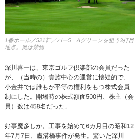
1番ホール／521㍎／パー5 Aグリーンを狙う3打目
地点。奥は禁物
深川喜一は、東京ゴルフ倶楽部の会員だった
が、（当時の）貴族中心の運営に懐疑的で、
小金井では誰もが平等の権利をもつ株式会員
制にした。開場時の株式額面500円、株主（会
員）数は458名だった。
好事魔多しか。工事を始めて6カ月目の昭和12
年7月7日、盧溝橋事件が発生。驚いた深川