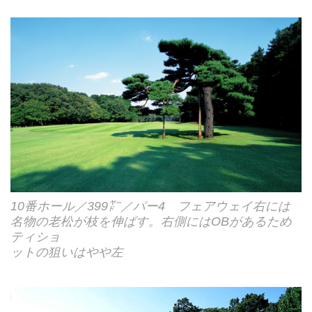
10番ホール／399㍎／パー4 フェアウェイ右には
名物の老松が枝を伸ばす。右側にはOBがあるため
ティショ
ットの狙いはやや左