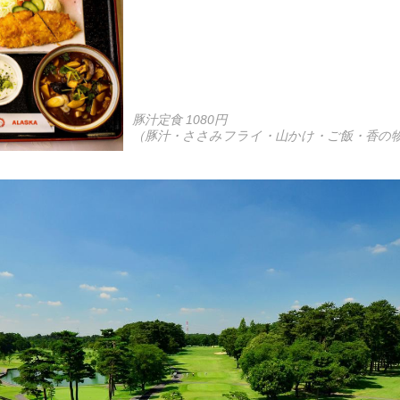
豚汁定食 1080円
（豚汁・ささみフライ・山かけ・ご飯・香の