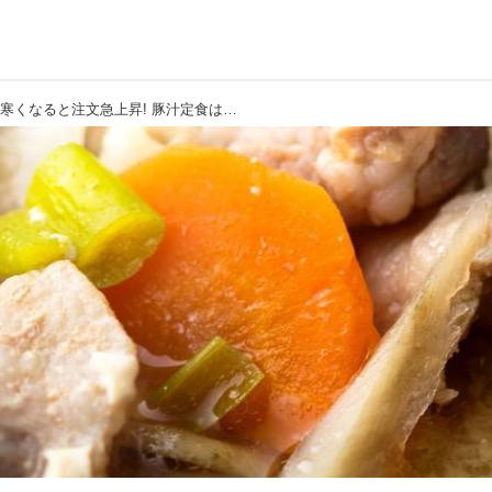
【クラブハウスグルメ】寒くなると注文急上昇! 豚汁定食は味噌からこだわる（関東・静岡・信州篇）