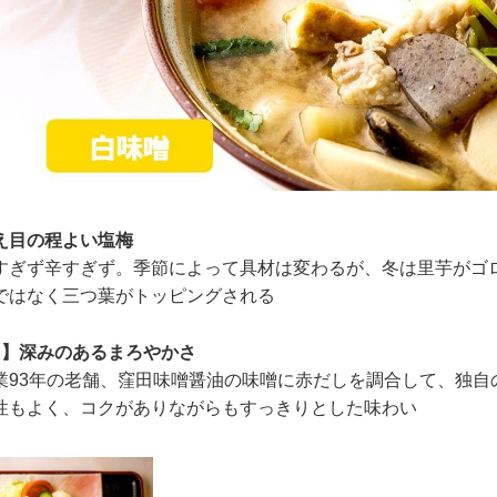
え目の程よい塩梅
すぎず辛すぎず。季節によって具材は変わるが、冬は里芋がゴ
ではなく三つ葉がトッピングされる
し】深みのあるまろやかさ
業93年の老舗、窪田味噌醤油の味噌に赤だしを調合して、独自
性もよく、コクがありながらもすっきりとした味わい