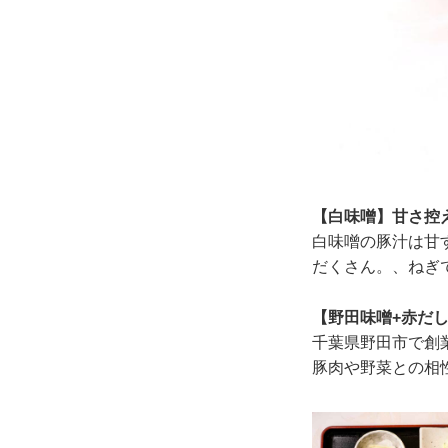
【白味噌】甘さ控
白味噌の豚汁は甘
だくさん。、ねぎ
【野田味噌+赤だ
千葉県野田市で創
豚肉や野菜との相