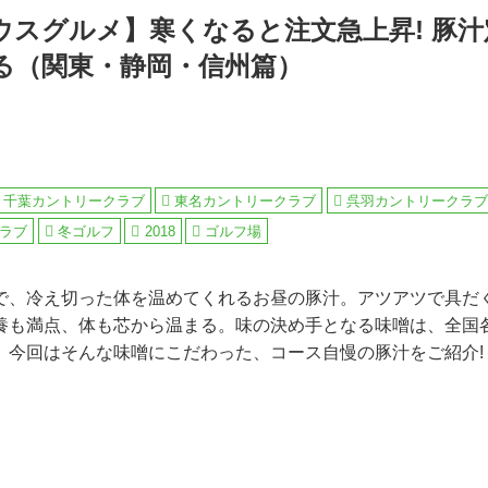
ウスグルメ】寒くなると注文急上昇! 豚
る（関東・静岡・信州篇）
千葉カントリークラブ
東名カントリークラブ
呉羽カントリークラブ
ラブ
冬ゴルフ
2018
ゴルフ場
で、冷え切った体を温めてくれるお昼の豚汁。アツアツで具だ
養も満点、体も芯から温まる。味の決め手となる味噌は、全国
。今回はそんな味噌にこだわった、コース自慢の豚汁をご紹介!