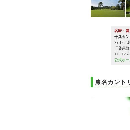
名匠・富
千葉カン
27H・10
千葉県野
TEL.04-7
公式ホー
東名カント