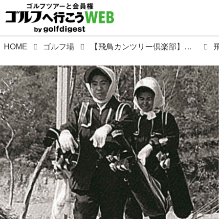
HOME
ゴルフ場
【飛鳥カンツリー倶楽部】奈良の古刹、王龍寺の境内に県内2番目のコースとして誕生。設計は上田治