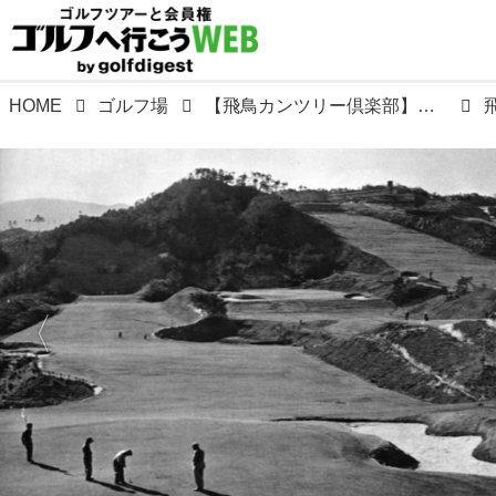
HOME
ゴルフ場
【飛鳥カンツリー倶楽部】奈良の古刹、王龍寺の境内に県内2番目のコースとして誕生。設計は上田治