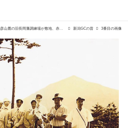
【新潟ゴルフ倶楽部】弥彦山麓の旧長岡藩調練場が敷地、赤松林間のアウト、恐怖とため息のイン。昭和33年開場
新潟GCの昔
3番目の画像