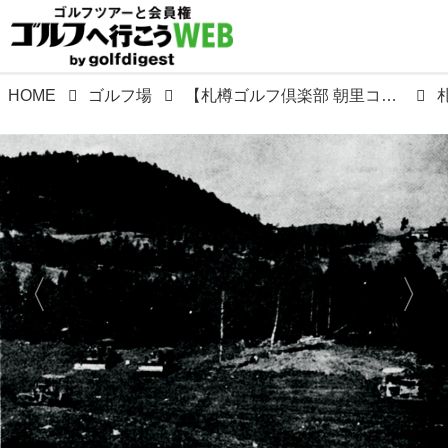
HOME
ゴルフ場
【札樽ゴルフ倶楽部 朝里コース】物見遊山で偶然みつけた小樽湾の絶景。この峠にゴルフ場を造ろうと立案。上田治設計、昭和40年