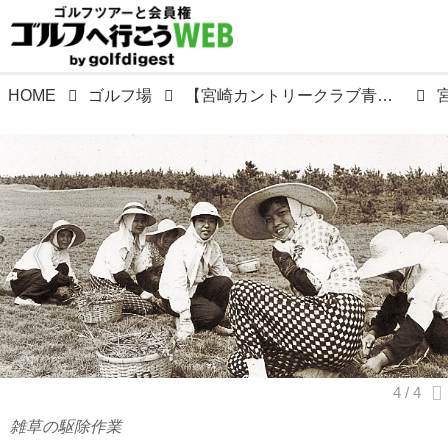
HOME
ゴルフ場
【宮崎カントリークラブ青島コース】市役所裏の材木置場、競馬場から宮崎のゴルフは始まった。昭和36年、三好徳行設計
雑草の駆除作業