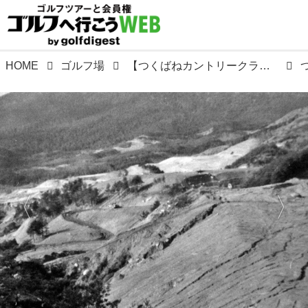
HOME
ゴルフ場
【つくばねカントリークラブ】昭和40年、筑波町長は10年後の筑波町の発展を考え、筑波山麓の南斜面にゴルフ場建設を推進。設計は森次郎、福井八十八