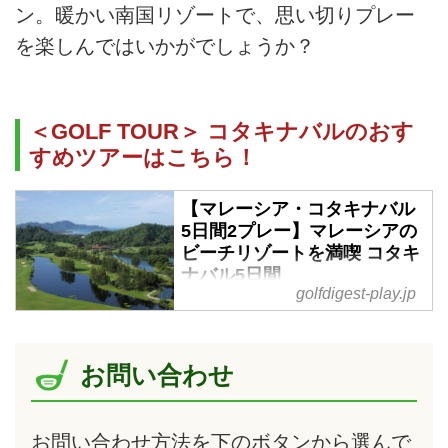
ン。暖かい南国リゾートで、思い切りプレー
を楽しんではいかがでしょうか？
＜GOLF TOUR＞ コタキナバルのおす
すめツアーはこちら！
【マレーシア・コタキナバル
5日間2プレー】マレーシアの
ビーチリゾートを満喫 コタキ
ナバル5日間
golfdigest-play.jp
旅行代金／342,000円～418,000
円 燃油・諸税別途必要
設定期間／2024年11月～2025年3
お問い合わせ
月
月・水・金・土曜発 成田発着
現地係員 2名様より受付
お問い合わせ方法を下のボタンから選んで