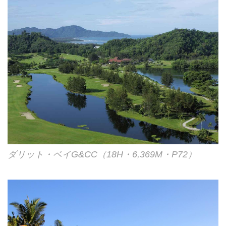
ダリット・ベイG&CC（18H・6,369M・P72）