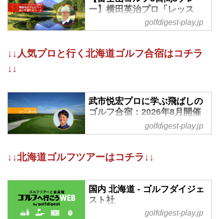
ー】横田英治プロ「レッス
ン・オブ・ザ・イヤー」受賞
golfdigest-play.jp
記念ツアー プロ直伝の技でト
ーナメントコースを攻略 富士
山ゴルフ3日間（添乗員同行
↓↓人気プロと行く北海道ゴルフ合宿はコチラ
／一人予約可能）
↓↓
277,000円～305,000円／2026年9
月6日～9月8日 現地参加 添乗員同
武市悦宏プロに学ぶ飛ばしの
行 1名様より受付 催行決定日本の
ゴルフ合宿：2026年8月開催
ゴルフ界の発展に貢献したプロや
ギア、作品などを選出して表彰し
golfdigest-play.jp
武市悦宏プロに学ぶ短期上達レッ
ている「ゴルフダイジェストアワ
スン合宿ゴルフツアー。夏の北海
ード2025」で、優れたレッスン
道で飛距離アップを目指しません
↓↓北海道ゴルフツアーはコチラ↓↓
に対して贈られる「レッスン・オ
か！【ゴルフダイジェスト社ツア
ブ・ザ・イヤー」を受賞した横田
ーセンター】
英治プロによる記念ツアーです。
国内 北海道 - ゴルフダイジェ
プロだけでなく長年アマチュアへ
スト社
の指導も積極的に行い上達に導い
golfdigest-play.jp
てきた横田プロのレッスンを、ト
国内 北海道 の記事一覧 - 国内ゴ