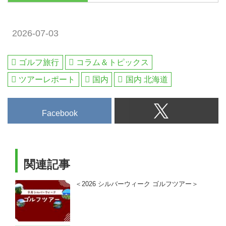
ーナメント開催実績のある厳選し
ルフ旅行、ハワイ・アメリカ・英
たゴルフ場で直接受けられる絶好
国・スコットランド・欧州・タ
のチャンスです...
イ・ベトナム…海外ゴルフ旅行を
2026-07-03
ご案内。ゴルフ会員権の売買、ゴ
ルフダイジェストだけのお得なメ
ゴルフ旅行
コラム＆トピックス
ンバーシップ情報。初心者から上
級者まで楽しめる厳選ゴルフギア
ツアーレポート
国内
国内 北海道
特集を日々配信。編集の目利きが
作るゴルフダイジェストの総合サ
イト「ゴルフへ行こうWEB byゴ
Facebook
ルフダイジェスト」
関連記事
＜2026 シルバーウィーク ゴルフツアー＞