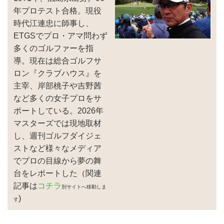
年プロテスト合格。現役
時代江連忠に師事し、
ETGSでプロ・アマ問わず
多くのゴルファーを指
導。現在は総合ゴルフサ
ロン『クラブハウス』を
主宰、岸部桃子や吉野茜
など多くの女子プロをサ
ポートしている。2026年
マスターズでは現地取材
し、週刊ゴルフダイジェ
ストなど様々なメディア
でプロの目線から夢の舞
台をレポートした（関連
記事は
コチラ
別サイトへ移動しま
)
す