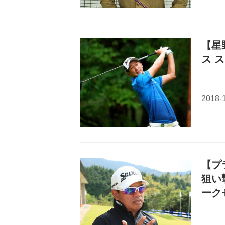
【星
ス 
【プ
狙い
ーク