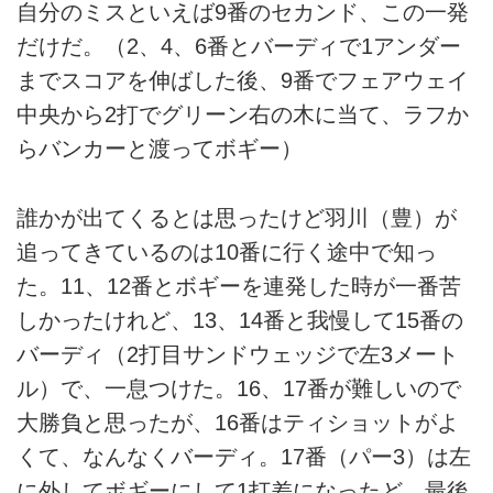
自分のミスといえば9番のセカンド、この一発
だけだ。（2、4、6番とバーディで1アンダー
までスコアを伸ばした後、9番でフェアウェイ
中央から2打でグリーン右の木に当て、ラフか
らバンカーと渡ってボギー）
誰かが出てくるとは思ったけど羽川（豊）が
追ってきているのは10番に行く途中で知っ
た。11、12番とボギーを連発した時が一番苦
しかったけれど、13、14番と我慢して15番の
バーディ（2打目サンドウェッジで左3メート
ル）で、一息つけた。16、17番が難しいので
大勝負と思ったが、16番はティショットがよ
くて、なんなくバーディ。17番（パー3）は左
に外してボギーにして1打差になったど、最後