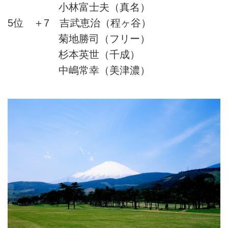
小林富士夫（真名）
5位 ＋7 吉武恵治（程ヶ谷）
菊地勝司（フリー）
杉本英世（千成）
中嶋常幸（美津濃）