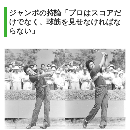
高速渋滞、全国ワースト1位とな
る東名高速上り・大和トンネル。
ジャンボの持論「プロはスコアだ
週末のピーク時には20～30キロ
けでなく、球筋を見せなければな
渋滞が発生します。そのため、御
殿場付近のゴルフ場は「遠い」と
らない」
思われ、敬遠されるエリアとなっ
てしまいました。今後、新東名、
横浜湘南道路、首都高横浜北線の
延伸、綾瀬スマートIC、大和トン
ネル4車線化…と道路環境が劇的
に変化することから、東京、川
崎、横浜、湘南地区のゴルファー
に再び注目されるようになってい
ます。さらに、東名・足柄SAに
スマートICが開設、新東名・小山
SAにもスマートICが予定されて
いること...