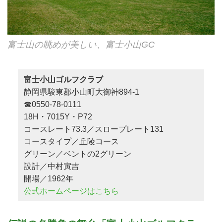
富士山の眺めが美しい、富士小山GC
富士小山ゴルフクラブ
静岡県駿東郡小山町大御神894-1
☎0550-78-0111
18H・7015Y・P72
コースレート73.3／スロープレート131
コースタイプ／丘陵コース
グリーン／ベントの2グリーン
設計／中村寅吉
開場／1962年
公式ホームページはこちら