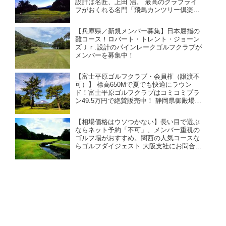
設計は名匠、上田 治。 最高のクラブライ
フがおくれる名門「飛鳥カンツリー倶楽
部」。お得な売り希望を承りました！ 大阪
からも京都からもアクセス良好。クラブバ
【兵庫県／新規メンバー募集】日本屈指の
スが充実、電車でも行きやすい。
難コース！ロバート・トレント・ジョーン
ズＪｒ.設計のパインレークゴルフクラブが
メンバーを募集中！
【富士平原ゴルフクラブ・会員権（譲渡不
可）】 標高650Mで夏でも快適にラウン
ド！富士平原ゴルフクラブはコミコミプラ
ン49.5万円で絶賛販売中！ 静岡県御殿場
市、富士山が絶景コースの会員権購入情
報。
【相場価格はウソつかない】長い目で選ぶ
ならネット予約「不可」、メンバー重視の
ゴルフ場がおすすめ。関西の人気コースな
らゴルフダイジェスト 大阪支社にお問合せ
ください！（26年7月版）