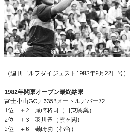
（週刊ゴルフダイジェスト1982年9月22日号）
1982年関東オープン最終結果
富士小山GC／6358メートル／パー72
1位 ＋2 尾崎将司（日東興業）
2位 ＋3 羽川豊（霞ヶ関）
3位 ＋6 磯崎功（都留）