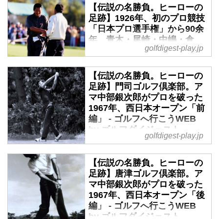
【伝説の名勝負。ヒーローの
足跡】1926年、初のプロ競技
「日本プロ選手権」から90余
年。青木・尾崎・中嶋・倉
golfdigest-play.jp
本・川岸・丸山・石川…掲載
コース一覧はコチラから - ゴ
ルフへ行こうWEB by ゴルフ
【伝説の名勝負。ヒーローの
ダイジェスト
足跡】門司ゴルフ倶楽部。ア
マ中部銀次郎がプロを破った
1903年、神戸ゴルフ倶楽部が誕
1967年、西日本オープン「前
生し、1906年、横浜に住む英国
編」 - ゴルフへ行こうWEB
人によってニッポン･レースクラ
by ゴルフダイジェスト
ブ･ゴルフィング･アソシエーショ
golfdigest-play.jp
ンが根岸に誕生した。1907年に
中部銀次郎の生家は、関門海峡を
両クラブの対抗戦が始まり、これ
見渡すことのできる明池山の頂の
【伝説の名勝負。ヒーローの
が今も続く「日本アマチュアゴル
近くにあった。庭に立つと、晴れ
足跡】唐津ゴルフ倶楽部。ア
フ選手権競技」の原型となる。
た日には向こう岸に広がる門司の
マ中部銀次郎がプロを破った
様子まで察することができたと
1967年、西日本オープン「後
い う。その明池山の生家から坂
編」 - ゴルフへ行こうWEB
道を降りて700メートルほど歩く
by ゴルフダイジェスト