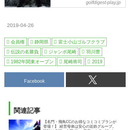
golfdigest-play.jp
と、海峡を渡る船、唐戸の渡船場
中部銀次郎は、生涯アマチュアゴ
に着く。
ルファーを生き抜いた。日本アマ
チュア選手権に6度優勝するなど
2019-04-26
数々の記録を達成し、日本のアマ
界の至宝と呼ばれるようになっ
た。
会員権
静岡県
富士小山ゴルフクラブ
伝説の名勝負
ジャンボ尾崎
羽川豊
1982年関東オープン
尾崎将司
2019
Facebook
関連記事
【名門・飛鳥CCのお得なコミコミプランが
登場！】 経営母体は安心の近鉄グループ。