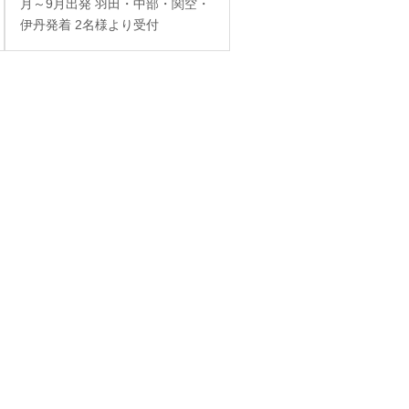
月～9月出発 羽田・中部・関空・
カー付き）
伊丹発着 2名様より受付