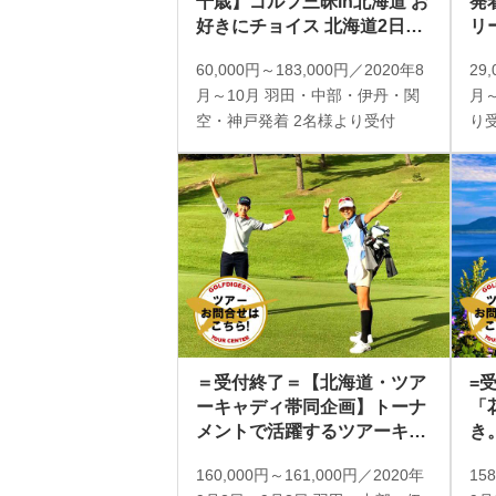
千歳】ゴルフ三昧in北海道 お
発
好きにチョイス 北海道2日間
リ
2プレー
ま
60,000円～183,000円／2020年8
29
月～10月 羽田・中部・伊丹・関
月～
空・神戸発着 2名様より受付
り
＝受付終了＝【北海道・ツア
=
ーキャディ帯同企画】トーナ
「
メントで活躍するツアーキャ
き
ディと一緒にトーナメントコ
挑
160,000円～161,000円／2020年
15
ースを攻略！2日間 2プレー
同