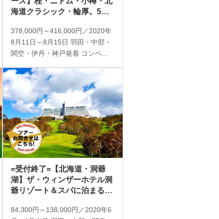
ース】桂・ニドム・小樽・北
海道クラシック・輪厚。5つ
のゴルフ場を贅沢巡り BEST
378,000円～416,000円／2020年
GOLF IN北海道5日間 4プレ
8月11日～8月15日 羽田・中部・
ー＋オプションゴルフ（添乗
関空・伊丹・神戸発着 コンペ開
員同行／一人予約可能）
催 添乗員同行 1名様より受付
=受付終了=【北海道・洞爺
湖】ザ・ウィンザーホテル洞
爺リゾート＆スパに泊まる。
レンタカーで支笏湖、有珠
84,300円～138,000円／2020年6
山、洞爺湖観光 2日（レンタ