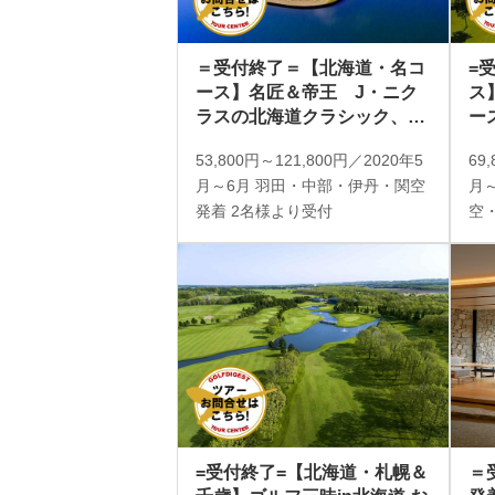
＝受付終了＝【北海道・名コ
=
ース】名匠＆帝王 J・ニク
ス
ラスの北海道クラシック、加
ー
藤俊輔の北海道ゴルフ倶楽部
新
53,800円～121,800円／2020年5
69
2日間 2プレー
る
月～6月 羽田・中部・伊丹・関空
月～
レ
発着 2名様より受付
空
=受付終了=【北海道・札幌＆
＝