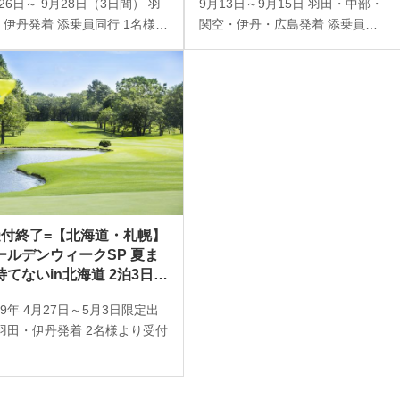
26日～ 9月28日（3日間） 羽
9月13日～9月15日 羽田・中部・
約可能）
・伊丹発着 添乗員同行 1名様よ
関空・伊丹・広島発着 添乗員同
受付
行 1名様より受付
受付終了=【北海道・札幌】
ールデンウィークSP 夏ま
待てないin北海道 2泊3日2
レー!
19年 4月27日～5月3日限定出
 羽田・伊丹発着 2名様より受付