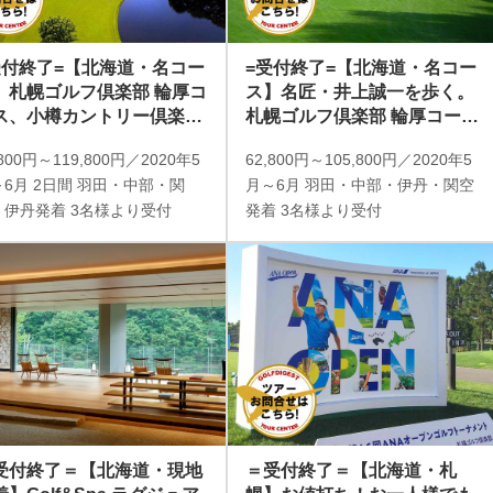
受付終了=【北海道・名コー
=受付終了=【北海道・名コー
】札幌ゴルフ倶楽部 輪厚コ
ス】名匠・井上誠一を歩く。
ス、小樽カントリー倶楽部
札幌ゴルフ倶楽部 輪厚コース
コース、北の大地を代表す
&由仁コース 2日間 2プレー
,800円～119,800円／2020年5
62,800円～105,800円／2020年5
ゴルフ場を回る 2日間 2プ
6月 2日間 羽田・中部・関
月～6月 羽田・中部・伊丹・関空
ー
・伊丹発着 3名様より受付
発着 3名様より受付
受付終了＝【北海道・現地
＝受付終了＝【北海道・札