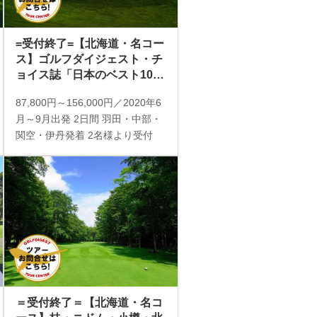
=受付終了=【北海道・名コー
ス】ゴルフダイジェスト・チ
ョイス誌「日本のベスト100
コース」選出。小樽・輪厚・
87,800円～156,000円／2020年6
桂・北海道クラシック・室
月～9月出発 2日間 羽田・中部・
蘭・ブルックス・ニドム・ザ
関空・伊丹発着 2名様より受付
ノース 憧れの名ゴルフ場を選
んで回る 2日間 2プレー
＝受付終了＝【北海道・名コ