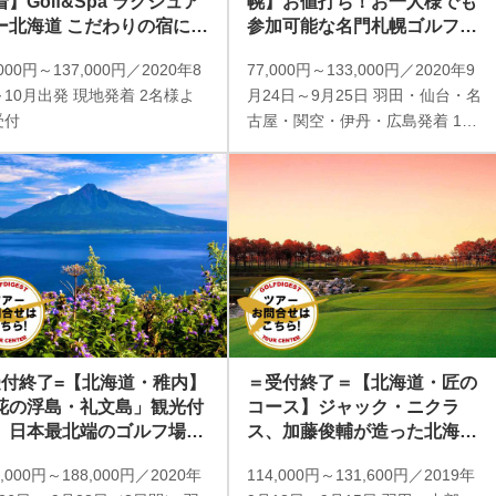
着】Golf&Spa ラグジュア
幌】お値打ち！お一人様でも
ー北海道 こだわりの宿に泊
参加可能な名門札幌ゴルフ倶
る 北海道2日間2プレー
楽部輪厚コース＆ブルックス
,000円～137,000円／2020年8
77,000円～133,000円／2020年9
ＣＣ 2日間2プレー（現地係
10月出発 現地発着 2名様よ
月24日～9月25日 羽田・仙台・名
員同行／一人予約可能）
受付
古屋・関空・伊丹・広島発着 1名
様より受付
受付終了=【北海道・稚内】
＝受付終了＝【北海道・匠の
花の浮島・礼文島」観光付
コース】ジャック・ニクラ
。日本最北端のゴルフ場に
ス、加藤俊輔が造った北海道
む 3日間 2プレー（添乗員
の傑作ゴルフ場巡り 3日間 2
8,000円～188,000円／2020年
114,000円～131,600円／2019年
行／一人予約可能）
プレー（添乗員同行／一人予