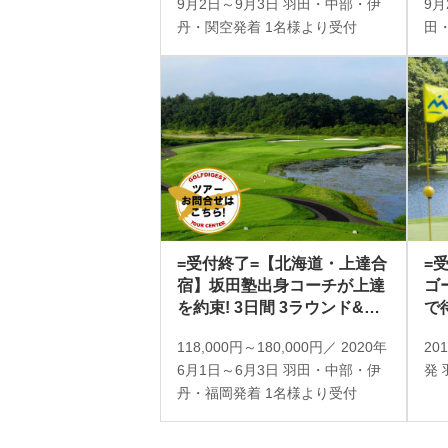
9月2日～9月3日 羽田・中部・伊
9月
（添乗員同行／一人予約可
丹・関空発着 1名様より受付
田
能）
り
=受付終了=【北海道・上達合
=
宿】坂田塾出身コーチが上達
ゴ
を約束! 3日間 3ラウンド&レ
で
ッスン（添乗員同行／一人予
プ
118,000円～180,000円／ 2020年
20
約可能）
6月1日～6月3日 羽田・中部・伊
発
丹・福岡発着 1名様より受付