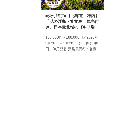
=受付終了=【北海道・稚内】
「花の浮島・礼文島」観光付
き。日本最北端のゴルフ場に
挑む 3日間 2プレー（添乗員
158,000円～188,000円／2020年
同行／一人予約可能）
9月26日～ 9月28日（3日間） 羽
田・伊丹発着 添乗員同行 1名様よ
り受付