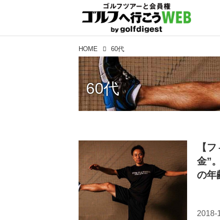
HOME
60代
60代
【フ
金”
の年