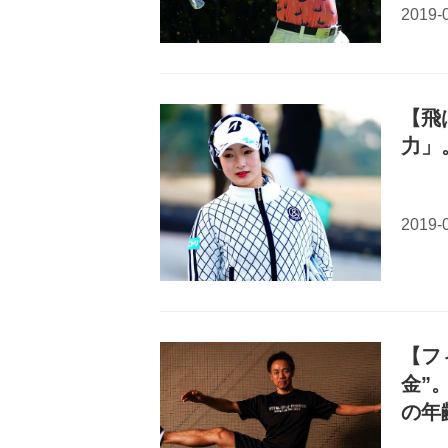
【飛
力」
【フ
金”
の年