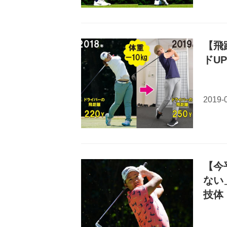
【飛
ドU
【今
ない
技体